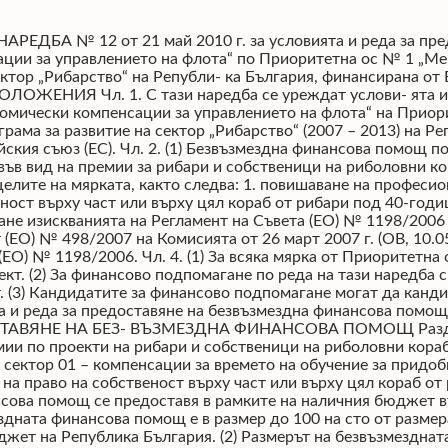
ер до 100 на сто от размера на изчисле- ните премии, от които 75 на сто се осигуряват от ЕФР и 25 на сто от държавния бюджет на Република България. (2) Размерът на безвъзмездната финансова помощ се изчислява съгласно реда и условията, указани в приложение № 2. (3) Намаляване на размера на безвъзмезд- ната финансова помощ по предходната алинея се допуска само при процедура на ограничен бюджет по чл. 21. Чл. 8. Безвъзмездната финансова помощ за проекти по сектор 02 се предоставя еднократно за целия програмен период. Чл. 9. Кандидатът не се подпомага по реда на тази наредба в случай, че за същия проект е одобрен за подпомагане и/или е получил безвъзмездна финансова помощ от национал- ния бюджет и/или от друга/и програми на Общността. Раздел ІІІ Изисквания към кандидатите Чл. 10. (1) За безвъзмездна финансова помощ могат да кандидатстват еднолични търговци (ЕТ) или юридически лица, регистрирани по Търговския закон или Закона за кооперациите. (2) Кандидатите по сектор 01 трябва да са собственици на риболовни кораби, регистри- рани в Регистъра на риболовните кораби на Изпълнителна агенция по рибарство и аква- култури (ИАРА), който е част от Регистъра на риболовните кораби на Общността. (3) Кандидатите по сектор 02 трябва през последните 5 години към датата на кандидат- стване да са работили като рибари или да имат еквивалентно професионално обучение и да БРОЙ 4 2 Д Ъ РЖА В Е Н В Е С Т Н И К СТР. 6 3 придобиват за първи път право на собственост върху част или върху цял кораб с дължина под 24 метра, който кораб да е оборудван за риболов в морето и да е на възраст между 5 и 30 години. (4) По сектор 02 могат да кандидатстват само еднолични търговци. (5) Кандидатите по ал. 1 трябва да отговарят на следните изисквания: 1. да нямат изискуеми и ликвидни публични задължения към държавата; 2. да нямат изискуеми и ликвидни задълже- ния към ИАРА и Държавен фонд „Земеделие“ (ДФ „Земеделие“); 3. едноличните търговци, търговските упра- вители и членовете на управителните органи на юридическите лица да не са осъждани с влязла в сила присъда за престъпления против собствеността или стопанството, освен ако не са реабилитирани, както и да не са лишавани от правото да упражняват търговска дейност или да заемат ръководна, отчетна или мате- риалноотговорна длъжност; 4. да не са обявени в несъстоятелност или да не са в открито производство по несъсто- ятелност; 5. да не са в производство по ликвидация (с изключение на ЕТ); 6. да са вписани в Търговския регистър към Агенцията по вписванията; 7. да притежават валидно разрешително за стопански риболов по Закона за рибарството и аквакултурите (ЗРА) – по сектор 01; 8. да притежават удостоверение за придобито право за усвояване на ресурс от риба и други водни организми за годината на кандидатстване, в предвидените случаи – по сектор 01; 9. да нямат навършени 40 години към датата на кандидатстване – по сектор 02. (6) Не се предоставя безвъзмездна финансова помощ от ЕФР на кандидати, които: 1. са били или в момента се намират в процедура по възстановяване на отпусната безвъзмездна финансова помощ по предходен проект; 2. са представили документи с невярно съдържание, неистински или подправени до- кументи при осигуряване на информация, по- искана от ИАРА и ДФЗ, или не предоставят тази информация. Раздел ІV Изисквания към проектите Чл. 11. Безвъзмездна финансова помощ се предоставя за проекти, които са в съответствие с политиките и приоритетите на Общата по- литика по рибарство на ЕС. Чл. 12. (1) Дейностите по проект по реда на тази наредба се отнасят за риболовни кора- би, регистрирани в Регистъра на риболовните кораби на ИАРА. (2) Изключение по ал. 1 се допуска при кандидатстване по сектор 02, в случай че кан- дидатът е осигурил риболовен капацитет за регистрация на кораба. Чл. 13. (1) За всеки проект кандидатите подават заявление за кандидатстване съгласно приложение № 1. (2) За проекти 