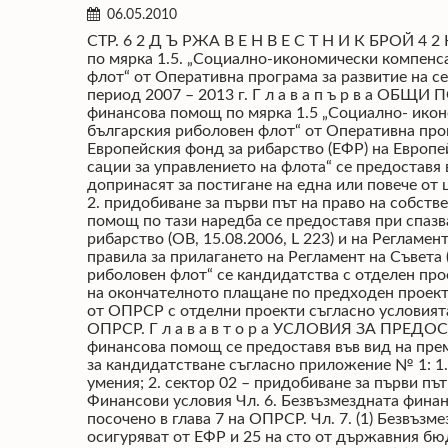
06.05.2010
СТР. 6 2 Д Ъ РЖА В Е Н В Е С Т Н И К БРОЙ 4 2 НАРЕДБА № 12 от 21 май 2010 г. за условията и реда за предоставяне на без- възмездна финансова помощ по мярка 1.5. „Социално-икономически компенсации за управлението на флота“ по Приоритетна ос № 1 „Мерки за приспособяване на българския риболовен флот“ от Оперативна програма за развитие на сектор „Рибарство“ на Републи- ка България, финансирана от Европейския фонд за рибарство за Програмен период 2007 – 2013 г. Г л а в а п ъ р в а ОБЩИ ПОЛОЖЕНИЯ Чл. 1. С тази наредба се уреждат услови- ята и редът за предоставяне на безвъзмездна финансова помощ по мярка 1.5 „Социално- икономически компенсации за управлението на флота“ на Приоритетна ос № 1 „Мерки за приспособяване на българския риболовен флот“ от Оперативна програма за развитие на сектор „Рибарство“ (2007 – 2013) на Република България (ОПРСР), финансирана от Европейския фонд за рибарство (ЕФР) на Европейския съюз (ЕС). Чл. 2. (1) Безвъзмездна финансова помощ по мярка 1.5 „Социално-икономически компен- сации за управлението на флота“ се предоставя във вид на премии за рибари и собственици на риболовни кораби. (2) Подпомагат се проекти, които допринасят за постигане на една или повече от целите на мярката, както следва: 1. повишаване на професионалните умения, по-специално за млади рибари; 2. придобиване за първи път на право на собственост върху част или върху цял кораб от рибари под 40-годишна възраст. Чл. 3. Безвъзмездната финансова помощ по тази наредба се предоставя при спазване изискванията на Регламент на Съвета (ЕO) № 1198/2006 от 27 юли 2006 г. за Европейския фонд за рибарство (ОВ, 15.08.2006, L 223) и на Регламент (ЕO) № 498/2007 на Комисията от 26 март 2007 г. (ОВ, 10.05.2007, L 120) за оп- ределяне на подробни правила за прилагането на Регламент на Съвета (ЕO) № 1198/2006. Чл. 4. (1) За всяка мярка от Приоритетна ос № 1 „Мерки за приспособяване на българския риболовен флот“ се кандидатства с отделен проект. (2) За финансово подпомагане по реда на тази наредба с нов проект се кандидатства след извършване на окончателното плащане по предходен проект. (3) Кандидатите за финансово подпомагане могат да кандидатстват едновременно по повече от една мярка от ОПРСР с отделни проекти съгласно условията и реда за предоставяне на безвъзмездна финансова помощ по съответните наредби за прилагане на ОПРСР. Г л а в а в т о р а УСЛОВИЯ ЗА ПРЕДОСТАВЯНЕ НА БЕЗ- ВЪЗМЕЗДНА ФИНАНСОВА ПОМОЩ Раздел І Обхват на дейностите Чл. 5. Безвъзмездна финансова помощ сe предоставя във вид на премии по проекти на рибари и собственици на риболовни кораби по следните сектори, посочени в заявлението за кандидатстване съгласно приложение № 1: 1. сектор 01 – компенсации за времето на обучение за придобиване и повишаване на професионалните умения; 2. сектор 02 – придобиване за първи път на право на собственост върху част или върху цял кораб от рибари под 40-годишна възраст. Раздел ІІ Финансови условия Чл. 6. Безвъзмездната финансова помощ се предоставя в рамките на наличния бюджет въз основа на финансовото разпределение, посочено в глава 7 на ОПРСР. Чл. 7. (1) Безвъзмездната финансова помощ е в разм