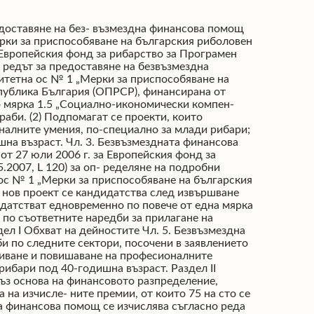
по сектор 01, които се отнасят за обучение на членовете на екипаж, проектът се подава от собственика на риболовния кораб. Раздел V Допустими премии Чл. 14. (1) Допустими за финансиране са премии по секторите, посочени в заявлението за кандидатстване съгласно приложение № 1, за разходи, извършени след подписването на договора по чл. 20, ал. 2. (2) Премиите по ал. 1 се отпускат при стриктно изпълнение на условията, посочени в договора по чл. 20, ал. 2. (3) Безвъзмездна финансова помощ се предоставя за постигане на целите по чл. 2, както следва: 1. по сектор 01 – премии за компенсиране на загуба на доходи за времето за участие в обучения за придобиване и повишаване на професионалните умения на собствениците и членовете на екипажите на риболовните кораби; 2. по сектор 02 – премии за придобиване за първи път на право на собственост върху част или върху цял кораб от рибари под 40-годишна възраст. Чл. 15. По сектор 01 са допустими следните обучения за собственици и членове на екипаж на риболовни кораби с габаритна дължина над 12 метра или риболовни кораби с габаритна дължина под 12 метра, съоръжени с влачещ риболовен уред, като посочените в приложение № 3: 1. по безопасност за млади рибари, с продъл- жителност на обучението не повече от 10 дни; 2. по извършване на отговорен риболов, с продължителност на обучението не повече от 10 дни; 3. по използване на нови технологии и методи за риболов, с продължителност на обучението не повече от 10 дни. Г л а в а т р е т а РЕД ЗА ПРЕДОСТАВЯНЕ НА БЕЗВЪЗ- МЕЗДНА ФИНАНСОВА ПОМОЩ Раздел І Ред за кандидатстване и процедура за одобря- ване на проектите Чл. 16. (1) Започването и приключването на приема на заявления за кандидатстване се определят със заповед на изпълнителния ди- ректор на ИАРА. (2) Заповедта по ал. 1 се обявява 15 работни дни преди датата на започване и 20 работни дни преди датата на приключване на приема на СТР. 6 4 Д Ъ РЖА В Е Н В Е С Т Н И К БРОЙ 4 2 заявления за кандидатстване на електронната страница на ИАРА, на ОПРСР и на общодос- тъпно място в ИАРА и териториалните звена (ТЗ) на ИАРА. Чл. 17. (1) Кандидатите подават заявление за кандидатстване съгласно приложение № 1 в ТЗ на ИАРА по място на регистрация на риболовния кораб. (2) Заявлението за кандидатстване се подава лично от кандидата, от законния представител на кандидата или от упълномощено от него лице, което представя изрично нотариално заверено пълномощно за кандидатстване пред ИАРА за отпускане на безвъзмездна финансова помощ от ЕФР. (3) Документите, придружаващи заявлени- ето за кандидатстване, трябва да отговарят на следните изисквания: 1. да се представят в оригинал, нотариално заверено копие или копие, заверено от канди- дата, подредени по реда съгласно приложение № 1; в случай на представяне на заверени от кандидата или от упълномощено от него лице копия на документи, техните оригинали се представят за преглед от служител на ИАРА; 2. да се представят на български език; в случаите, когато оригиналният документ е изготвен на чужд език, той трябва