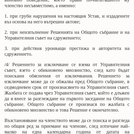
членство несъвместимо, а именно:
1. при груби нарушения на настоящия Устав, и издадените
въз основа на него вътрешни актове;
2. при неизпълнение Решенията на Общото събрание и на
Управителния съвет на сдружението;
3. при действия уронващи престижа и авторитета на
сдружението.
/4/ Решението за изключване се взема от Управителния
съвет, взето с обикновено мнозинство, след като бъдат
поискани обяснения от изключвания. Решението за
изключване може да се обжалва пред Общото събрание, в
седмодневен срок от произнасянето на Управителния съвет.
Жалбата се подава чрез Управителния съвет, който е длъжен
да я внесе за разглеждане на първото заседание на Общото
събрание. Общото събрание се произнася по жалбата с
обикновено мнозинство и това Решение е окончателно.
Възстановяване на членството може да се поиска и разгледа
по общия ред за приемане на членове, след изтичане най-
малко на една календарна година от датата на