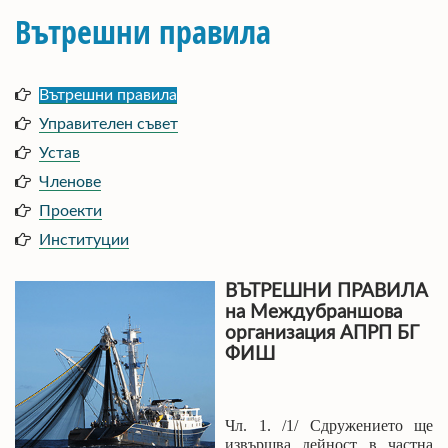
Вътрешни правила
Вътрешни правила
Управителен съвет
Устав
Членове
Проекти
Институции
ВЪТРЕШНИ ПРАВИЛА
на Междубраншова
организация АПРП БГ
ФИШ
Чл. 1. /1/ Сдружението ще
извършва дейност в частна