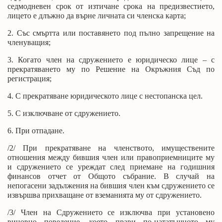
седмодневен срок от изтичане срока на предизвестието,
лицето е длъжно да върне личната си членска карта;
2. Със смъртта или поставянето под пълно запрещение на
членуващия;
3. Когато член на сдружението е юридическо лице – с
прекратяването му по Решение на Окръжния Съд по
регистрация;
4. С прекратяване юридическото лице с нестопанска цел.
5. С изключване от сдружението.
6. При отпадане.
/2/ При прекратяване на членството, имуществените
отношения между бившия член или правоприемниците му
и сдружението се уреждат след приемане на годишния
финансов отчет от Общото събрание. В случай на
непогасени задължения на бившия член към сдружението се
извършва прихващане от вземанията му от сдружението.
/3/ Член на Сдружението се изключва при установено
виновно поведение, което прави по-нататъшното му