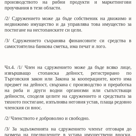
производството на рибни продукти и маркетингови
проучвания в тези области.
/2/ Сдружението може да бъде собственик на движимо и
недвижимо имущество и да управлява това имущество за
постигане на нестопанските си цели.
/3/ Сдружението съхранява финансовите си средства в
самостоятелна банкова сметка, има печат и лого.
Чл.4. /1/ Член на сдружението може да бъде всяко лице,
извършващо стопанска дейност, регистрирано по
Търговския закон или Закона за кооперациите, което има
предмет на дейност, свързана с производство и преработка
на риба и други водни организми или съпътстващи
дейности, споделя целите на сдружението и средствата за
тяхното постигане, изпълнява неговия устав, плаща редовно
членския си внос.
/2/ Членството е доброволно и свободно.
/3/ За задълженията на сдружението членът отговаря до
размера на предвидените в устава имуществени вноски.