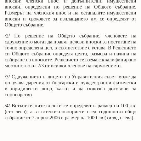
вноски; членски внос; и допълнителни имуществени
вноски, определени по решение на Общото събрание.
Размерът на членския внос и на останалите имуществени
вноски и сроковете за изплащането им се определят от
Общото събрание.
/2/ По решение на Общото събрание, членовете на
сдружението могат да правят целеви вноски за постигане на
точно определена цел, в съответствие с устава. В Решението
си Общото събрание определя целта, размера и начина на
събиране на вноските. Решението се взема с квалифицирано
мнозинство от 2/3 от всички членове на сдружението.
/3/ Сдружението в лицето на Управителния съвет може да
получава дарения от български и чуждестранни физически
и юридически лица, както и да сключва договори за
спонсорство.
/4/ Встъпителните вноски се определят в размер на 100 лв.
(сто лева), а за всички новоприети след годишното общо
събрание от 7 април 2006 в размер на 1000 лв.(хиляда лева).