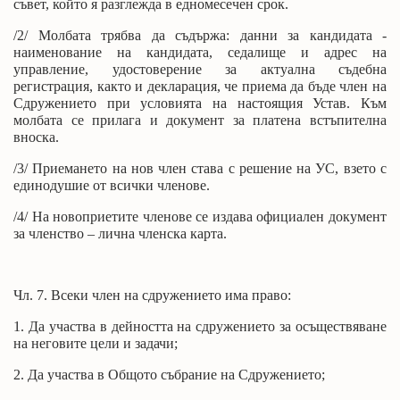
съвет, който я разглежда в едномесечен срок.
/2/ Молбата трябва да съдържа: данни за кандидата -
наименование на кандидата, седалище и адрес на
управление, удостоверение за актуална съдебна
регистрация, както и декларация, че приема да бъде член на
Сдружението при условията на настоящия Устав. Към
молбата се прилага и документ за платена встъпителна
вноска.
/3/ Приемането на нов член става с решение на УС, взето с
единодушие от всички членове.
/4/ На новоприетите членове се издава официален документ
за членство – лична членска карта.
Чл. 7. Всеки член на сдружението има право:
1. Да участва в дейността на сдружението за осъществяване
на неговите цели и задачи;
2. Да участва в Общото събрание на Сдружението;