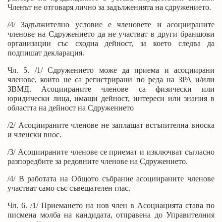
Членът не отговаря лично за задълженията на сдружението.
/4/ Задължително условие е членовете и асоциираните
членове на Сдружението да не участват в други браншови
организации със сходна дейност, за което следва да
подпишат декларация.
Чл. 5. /1/ Сдружението може да приема и асоциирани
членове, които не са регистрирани по реда на ЗРА и/или
ЗВМД. Асоциираните членове са физически или
юридически лица, имащи дейност, интереси или знания в
областта на дейност на Сдружението
/2/ Асоциираните членове не заплащат встъпителна вноска
и членски внос.
/3/ Асоциираните членове се приемат и изключват съгласно
разпоредбите за редовните членове на Сдружението.
/4/ В работата на Общото събрание асоциираните членове
участват само със съвещателен глас.
Чл. 6. /1/ Приемането на нов член в Асоциацията става по
писмена молба на кандидата, отправена до Управителния