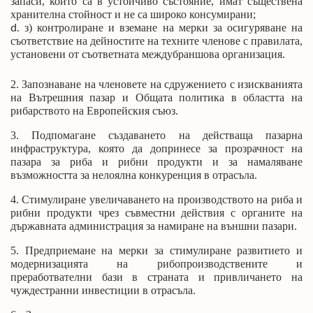
запаси, които са в устойчиво състояние, имат съществена
хранителна стойност и не са широко консумирани;
з) контролиране и вземане на мерки за осигуряване на
съответствие на дейностите на техните членове с правилата,
установени от съответната междубраншова организация.
2. Запознаване на членовете на сдружението с изискванията
на Вътрешния пазар и Общата политика в областта на
рибарството на Европейския съюз.
3. Подпомагане създаването на действаща пазарна
инфраструктура, която да допринесе за прозрачност на
пазара за риба и рибни продукти и за намаляване
възможността за нелоялна конкуренция в отрасъла.
4. Стимулиране увеличаването на производството на риба и
рибни продукти чрез съвместни действия с органите на
държавната администрация за намиране на външни пазари.
5. Предприемане на мерки за стимулиране развитието и
модернизацията на рибопроизводствените и
преработвателни бази в страната и привличането на
чуждестранни инвестиции в отрасъла.