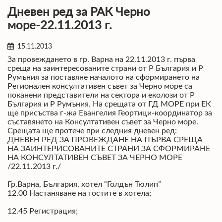
Дневен ред за РАК Черно
море-22.11.2013 г.
15.11.2013
За провеждането в гр. Варна на 22.11.2013 г. първа
среща на заинтересованите страни от Р България и Р
Румъния за поставяне началото на сформирането на
Регионален консултативен съвет за Черно море са
поканени представители на сектора и еколози от Р
България и Р Румъния. На срещата от ГД МОРЕ при ЕК
ще присъства г-жа Евангелия Геортици-координатор за
съставянето на Консултативен съвет за Черно море.
Срещата ще протече при следния дневен ред:
ДНЕВЕН РЕД ЗА ПРОВЕЖДАНЕ НА ПЪРВА СРЕЩА
НА ЗАИНТЕРИСОВАНИТЕ СТРАНИ ЗА СФОРМИРАНЕ
НА КОНСУЛТАТИВЕН СЪВЕТ ЗА ЧЕРНО МОРЕ
/22.11.2013 г./
Гр.Варна, България, хотел “Голдън Тюлип”
12.00 Настаняване на гостите в хотела;
12.45 Регистрация;