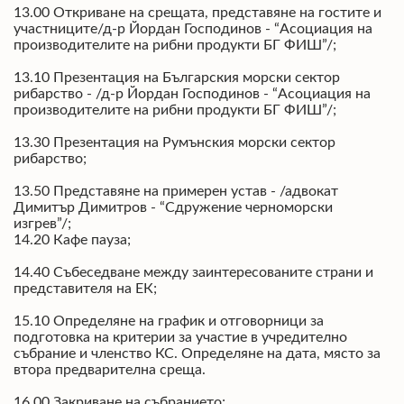
13.00 Откриване на срещата, представяне на гостите и
участниците/д-р Йордан Господинов - “Асоциация на
производителите на рибни продукти БГ ФИШ”/;
13.10 Презентация на Българския морски сектор
рибарство - /д-р Йордан Господинов - “Асоциация на
производителите на рибни продукти БГ ФИШ”/;
13.30 Презентация на Румънския морски сектор
рибарство;
13.50 Представяне на примерен устав - /адвокат
Димитър Димитров - “Сдружение черноморски
изгрев”/;
14.20 Кафе пауза;
14.40 Събеседване между заинтересованите страни и
представителя на ЕК;
15.10 Определяне на график и отговорници за
подготовка на критерии за участие в учредително
събрание и членство КС. Определяне на дата, място за
втора предварителна среща.
16.00 Закриване на събранието;