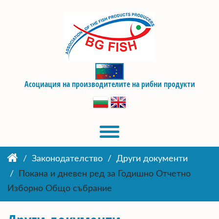
Асоциация на производителите на рибни продукти
Законодателство
Други документи
Покана и дневен ред за Годишно Отчетно
Изборно Общо събрание