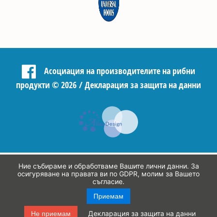
Асоциация на производителите на рибни
продукти
©
2026 /
Декларация за защита на данни
Ние събираме и обработваме Вашите лични данни. За
осигуряване на правата ви по GDPR, молим за Вашето
съгласие.
Приемам
Декларация за защита на данни
Не приемам