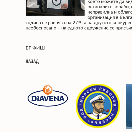
което можете да в
останалите кораби, 
неправилна и облаг
организация в Бълга
година се равнява на 27%, а на другото конкур
необосновано – на едното сдружение се присъжда
БГ ФИШ
НАЗАД