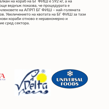
алкан на кораб на БГ ФИШ е 592 кг, а на
 още веднъж показва, че процедурата е
са членовете на АПРП БГ ФИШ – най-голямата
ов. Увеличението на квотата на БГ ФИШ за тази
 нови кораби отново е неравномерно и
ие сред сектора.