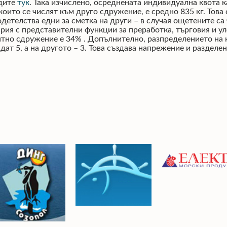
идите
тук
. Така изчислено, осреднената индивидуална квота к
които се числят към друго сдружение, е средно 835 кг. Това
одетелства едни за сметка на други – в случая ощетените 
рия с представителни функции за преработка, търговия и ул
ентно сдружение е 34% . Допълнително, разпределението на
т 5, а на другото – 3. Това създава напрежение и разделен