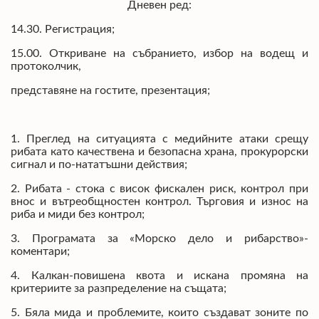
Дневен ред:
14.30. Регистрация;
15.00. Откриване на събранието, избор на водещ и
протоколчик,
представяне на гостите, презентация;
1. Преглед на ситуацията с медийните атаки срещу
рибата като качествена и безопасна храна, прокурорски
сигнал и по-нататъшни действия;
2. Рибата - стока с висок фискален риск, контрол при
внос и вътреобщностен контрол. Търговия и износ на
риба и миди без контрол;
3. Програмата за «Морско дело и рибарство»-
коментари;
4. Калкан-повишена квота и искана промяна на
критериите за разпределение на същата;
5. Бяла мида и проблемите, които създават зоните по