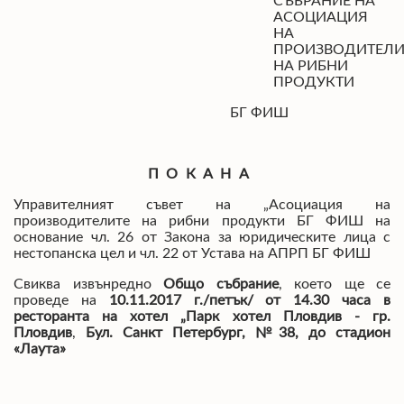
СЪБРАНИЕ НА
АСОЦИАЦИЯ
НА
ПРОИЗВОДИТЕЛИ
НА РИБНИ
ПРОДУКТИ
БГ ФИШ
ПОКАНА
Управителният съвет на „Асоциация на
производителите на рибни продукти БГ ФИШ на
основание чл. 26 от Закона за юридическите лица с
нестопанска цел и чл. 22 от Устава на АПРП БГ ФИШ
Свиква извънредно
Общо събрание
, което ще се
проведе на
10.11.2017
г.
/петък/
от 14
.30 часа в
ресторанта на хотел
„Парк хотел Пловдив
- гр.
Пловдив
,
Бул. Санкт Петербург, №38, до стадион
«Лаута»