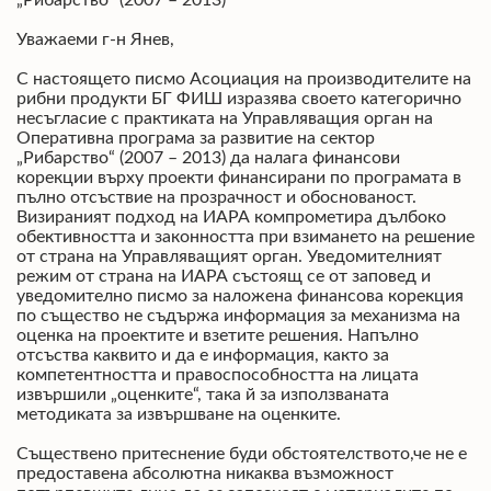
Уважаеми г-н Янев,
С настоящето писмо Асоциация на производителите на
рибни продукти БГ ФИШ изразява своето категорично
несъгласие с практиката на Управляващия орган на
Оперативна програма за развитие на сектор
„Рибарство“ (2007 – 2013) да налага финансови
корекции върху проекти финансирани по програмата в
пълно отсъствие на прозрачност и обоснованост.
Визираният подход на ИАРА компрометира дълбоко
обективността и законността при взимането на решение
от страна на Управляващият орган. Уведомителният
режим от страна на ИАРА състоящ се от заповед и
уведомително писмо за наложена финансова корекция
по същество не съдържа информация за механизма на
оценка на проектите и взетите решения. Напълно
отсъства каквито и да е информация, както за
компетентността и правоспособността на лицата
извършили „оценките“, така й за използваната
методиката за извършване на оценките.
Съществено притеснение буди обстоятелството,че не е
предоставена абсолютна никаква възможност