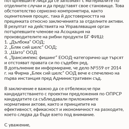
потърпевшите лица да се запознаят с материалите по
отделните случаи и да представят свое становище. Това
обстоятелство сериозно компрометира, както
оценителния процес, така й достоверността на
преценката относно заключенията за отделните активи.
В резултат на действията на Управляващия орган
потърпевшите членове на Асоциация на
производителите на рибни продукти БГ ФИШ:
1. „Дълбока“ ООД;
2. „Бляк сий шелс“ ООД;
3. „Шато“ ООД
4. „Трансимпекс фишинг“ ЕООД-категорично ще търсят
и отстояват правата си по съдебен ред.
В допълнение ви информираме, че дело №559 от 2014
г. на Фирма „Блек сий шелс“ ООД вече е спечелено на
първа инстанция пред Административен съд.
В заключение е важно да се отбележи,че при
кандидатстването с проектни предложения по ОПРСР
кандидатите са съблюдавали приложимите
нормативни актове, както и принципите на
ефективност, ефикасност и икономичност на разходите,
което следва да бъде взето под внимание.
С уважение,