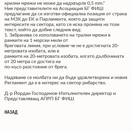
хрилни мрежи не може да надхвърля 0,5 mm.“
Ние представителите на Асоциация БГ ФИШ
предлагаме да се изготви официална позиция от страна
на МЗХ до ЕК и Парламента, която да защити
интересите на сектора, като се иска промяна на този
текст, който да добие следния вид:
1. Забранява се използването на трални мрежи в
рамките на 1 морски мили от
бреговата линия, при условие че не е достигната 20-
метровата изобата, или в
рамките на 20-метровата изобата, когато дълбочината
от 20 метра се достига на
по-късо разстояние от брега.
Надяваме се молбата ни да бъде удовлетворена и новия
Регламент да е в интерес на сектор рибарство.
Д-р Йордан Господинов-Изпълнителен директор и
Представляващ АПРП БГ ФИШ
НАЗАД