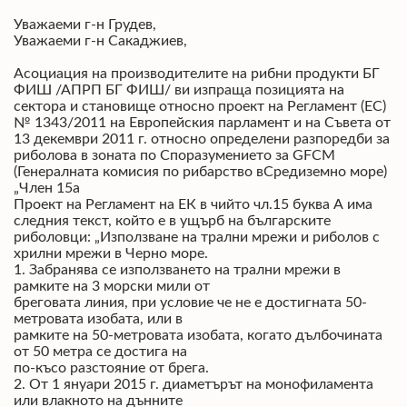
Уважаеми г-н Грудев,
Уважаеми г-н Сакаджиев,
Асоциация на производителите на рибни продукти БГ
ФИШ /АПРП БГ ФИШ/ ви изпраща позицията на
сектора и становище относно проект на Регламент (ЕС)
№ 1343/2011 на Европейския парламент и на Съвета от
13 декември 2011 г. относно определени разпоредби за
риболова в зоната по Споразумението за GFCM
(Генералната комисия по рибарство вСредиземно море)
„Член 15a
Проект на Регламент на ЕК в чийто чл.15 буква А има
следния текст, който е в ущърб на българските
риболовци: „Използване на трални мрежи и риболов с
хрилни мрежи в Черно море.
1. Забранява се използването на трални мрежи в
рамките на 3 морски мили от
бреговата линия, при условие че не е достигната 50-
метровата изобата, или в
рамките на 50-метровата изобата, когато дълбочината
от 50 метра се достига на
по-късо разстояние от брега.
2. От 1 януари 2015 г. диаметърът на монофиламента
или влакното на дънните