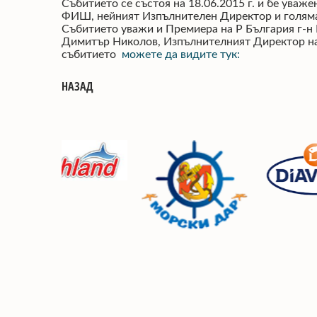
Събитието се състоя на 18.06.2015 г. и бе ува
ФИШ, нейният Изпълнителен Директор и голяма г
Събитието уважи и Премиера на Р България г-н 
Димитър Николов, Изпълнителният Директор на
събитието
можете да видите тук:
НАЗАД