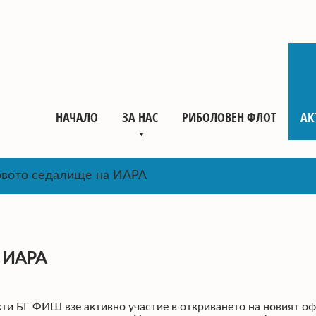
НАЧАЛО
ЗА НАС
РИБОЛОВЕН ФЛОТ
АК
овото седалище на ИАРА
а ИАРА
и БГ ФИШ взе активно участие в откриването на новият офи