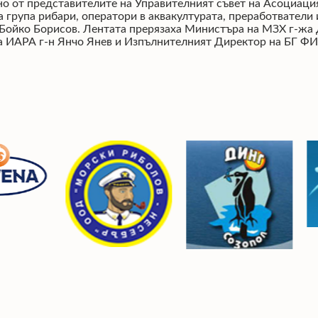
жено от представителите на Управителният съвет на Асоциац
рупа рибари, оператори в аквакултурата, преработватели и
Бойко Борисов. Лентата прерязаха Министъра на МЗХ г-жа Де
 ИАРА г-н Янчо Янев и Изпълнителният Директор на БГ ФИ