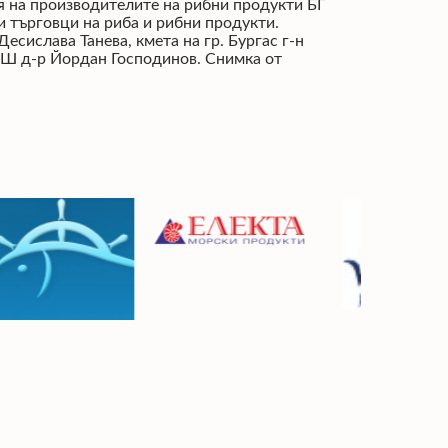
ия на производителите на рибни продукти БГ
 търговци на риба и рибни продукти.
сислава Танева, кмета на гр. Бургас г-н
Ш д-р Йордан Господинов. Снимка от