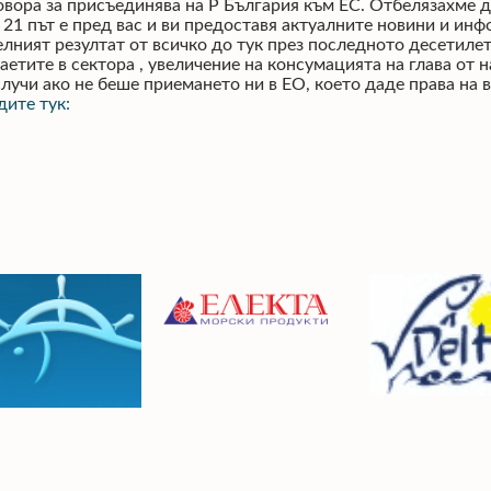
вора за присъединява на Р България към ЕС. Отбелязахме д
21 път е пред вас и ви предоставя актуалните новини и инфо
лният резултат от всичко до тук през последното десетилет
заетите в сектора , увеличение на консумацията на глава от 
случи ако не беше приемането ни в ЕО, което даде права на в
дите тук: