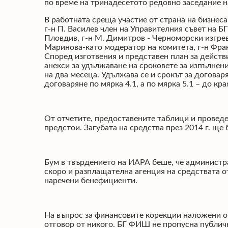
по време на тринадесетото редовно заседание н
В работната среща участие от страна на бизнес
г-н П. Василев член на Управителния съвет на 
Пловдив, г-н М. Димитров - Черноморски изгрев
Маринова-като модератор на комитета, г-н Фра
Според изготвения и представен план за действ
анекси за удължаване на сроковете за изпълнен
на два месеца. Удължава се и срокът за договаря
договаряне по мярка 4.1, а по мярка 5.1 – до края
От отчетите, предоставените таблици и проведени
предстои. Загубата на средства през 2014 г. ще 
Бум в твърдението на ИАРА беше, че администр
скоро и разплащателна агенция на средствата о
наречени бенефициенти.
На въпрос за финансовите корекции наложени о
отговор от никого. БГ ФИШ не пропусна публич