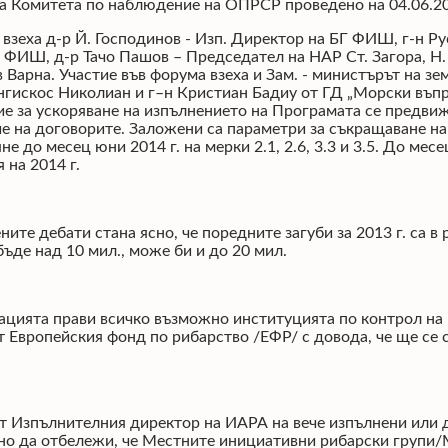
а Комитета по наблюдение на ОПРСР проведено на 04.06.201
а взеха д-р Й. Господинов - Изп. Директор на БГ ФИШ, г-н 
БГ ФИШ, д-р Тачо Пашов – Председател на НАР Ст. Загора, 
 Варна. Участие във форума взеха и Зам. - министърът на зе
нгискос Николиан и г–н Кристиан Бадиу от ГД „Морски въпр
ие за ускоряване на изпълнението на Програмата се предвиж
ие на договорите. Заложени са параметри за съкращаване на
не до месец юни 2014 г. на мерки 2.1, 2.6, 3.3 и 3.5. До мес
 на 2014 г.
те дебати стана ясно, че поредните загуби за 2013 г. са в р
бъде над 10 мил., може би и до 20 мил.
ацията прави всичко възможно институцията по контрол на 
т Европейския фонд по рибарство /ЕФР/ с довода, че ще се 
т Изпълнителния директор на ИАРА на вече изпълнени или д
но да отбележи, че Местните инициативни рибарски групи/М