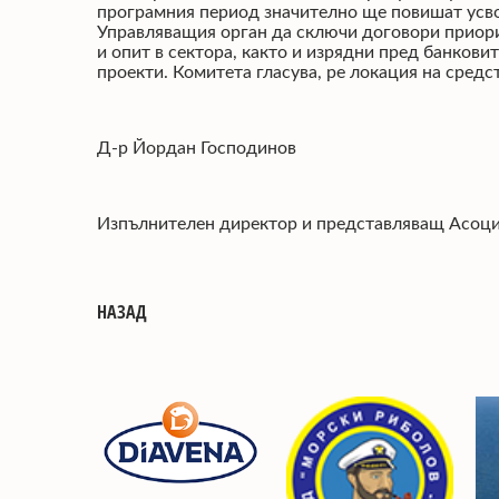
програмния период значително ще повишат усво
Управляващия орган да сключи договори приорит
и опит в сектора, както и изрядни пред банков
проекти. Комитета гласува, ре локация на средств
Д-р Йордан Господинов
Изпълнителен директор и представляващ Асоц
НАЗАД