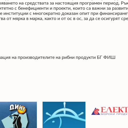
яването на средствата за настоящия програмен период. Ръ
етно с бенефициенти и проекти, които са важни за развити
ите институции с многократно доказан опит при финансиран
а от мярка в марка, както и от ос в ос, за да се осигурят ср
иация на производителите на рибни продукти БГ ФИШ