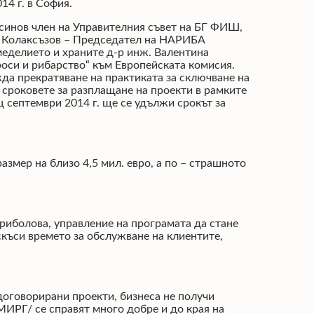
4 г. в София.
Русинов член на Управителния съвет на БГ ФИШ,
Н. Колаксъзов – Председател на НАРИБА
меделието и храните д-р инж. Валентина
оси и рибарство“ към Европейската комисия.
да прекратяване на практиката за сключване на
 сроковете за разплащане на проекти в рамките
ец септември 2014 г. ще се удължи срокът за
азмер на близо 4,5 мил. евро, а по – страшното
риболова, управление на програмата да стане
скъси времето за обслужване на клиентите,
оговорирани проекти, бизнеса не получи
ИРГ/ се справят много добре и до края на